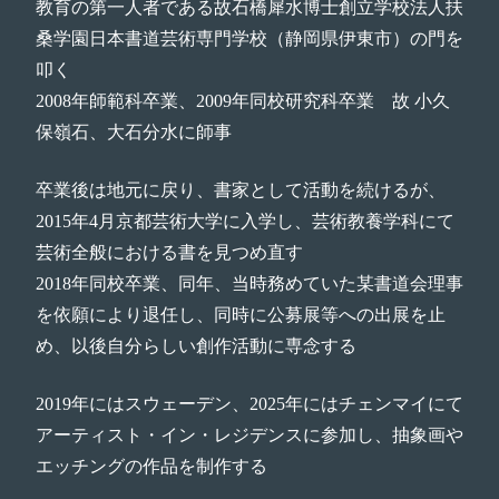
教育の第一人者である故石橋犀水博士創立学校法人扶
桑学園日本書道芸術専門学校（静岡県伊東市）の門を
叩く
2008年師範科卒業、2009年同校研究科卒業 故 小久
保嶺石、大石分水に師事
卒業後は地元に戻り、書家として活動を続けるが、
2015年4月京都芸術大学に入学し、芸術教養学科にて
芸術全般における書を見つめ直す
2018年同校卒業、同年、当時務めていた某書道会理事
を依願により退任し、同時に公募展等への出展を止
め、以後自分らしい創作活動に専念する
2019年にはスウェーデン、2025年にはチェンマイにて
アーティスト・イン・レジデンスに参加し、抽象画や
エッチングの作品を制作する