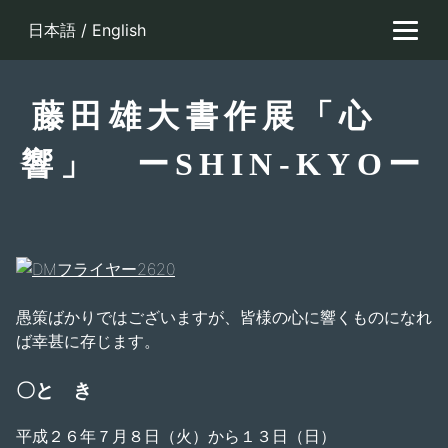
Skip
日本語
/
English
to
content
藤田雄大書作展「心
響」 ーSHIN‐KYOー
愚策ばかりではございますが、皆様の心に響くものになれ
ば幸甚に存じます。
〇と き
平成２６年７月８日（火）から１３日（日）