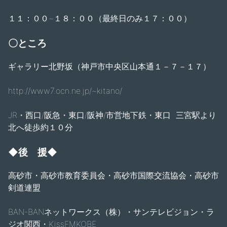
１１：００~１８：００（最終日のみ１７：００）
〇ところ
ギャラリー北野坂（神戸市中央区山本通１－７－１７）
http://www7.ocn.ne.jp/~kitano/
JR・西口/阪急・東口/阪神/市営地下鉄・東口 三宮駅より
北へ徒歩約１０分
◆
後 援
◆
高砂市・高砂市教育委員会・高砂市国際交流協会・高砂市
剣道連盟
BAN-BANネットワークス（株）・サンテレビジョン・ラ
ジオ関西・KissFMKOBE