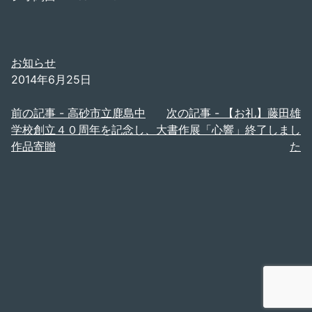
お知らせ
2014年6月25日
投
前の記事 -
高砂市立鹿島中
次の記事 -
【お礼】藤田雄
学校創立４０周年を記念し、
大書作展「心響」終了しまし
稿
作品寄贈
た
ナ
ビ
ゲ
ー
シ
ョ