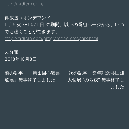
http://radicro.com/
再放送（オンデマンド）
10/16(火)〜10/21(日)の期間、以下の番組ページから、いつ
でも聴くことができます。
http://radicro.com/program/radicrospark.html
未分類
2018年10月8日
投
前の記事 -
「第１回心響書
次の記事 -
桒年記念藤田雄
道展」無事終了しました
大個展 “のら戌” 無事終了し
稿
ました
ナ
ビ
ゲ
ー