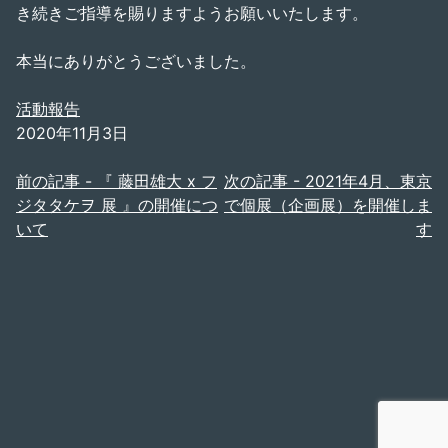
き続きご指導を賜りますようお願いいたします。
本当にありがとうございました。
活動報告
2020年11月3日
投
前の記事 -
『 藤田雄大 x フ
次の記事 -
2021年4月、東京
ジタタケヲ 展 』の開催につ
で個展（企画展）を開催しま
稿
いて
す
ナ
ビ
ゲ
ー
シ
ョ