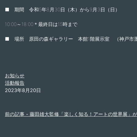
■ 期間 令和5年8月30日（木）から9月3日（日）
10:00～18:00＊最終日は15時まで
■ 場所 原田の森ギャラリー 本館1階展示室 （神戸市灘区
お知らせ
活動報告
2023年8月20日
投
前の記事 -
藤田雄大監修「楽しく知る！アートの世界展」
稿