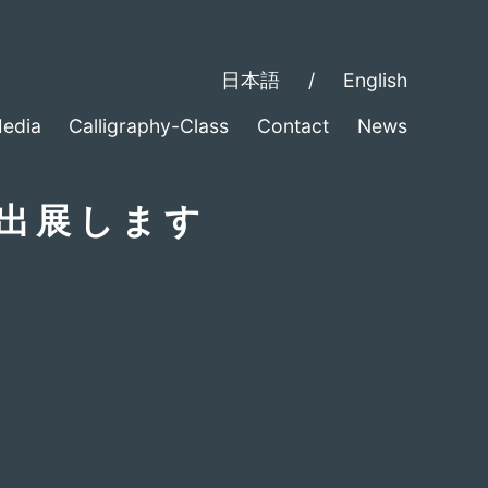
日本語
/
English
edia
Calligraphy-Class
Contact
News
に出展します